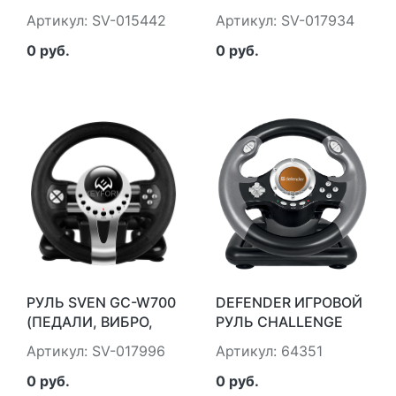
СКОБА, D-PAD, 12 КЛ,
ЛЕПЕСТКИ, D-PAD,
Артикул: SV-015442
Артикул: SV-017934
PC/PS3/PS4/XBOXONE/XINPUT)
10 КЛ, РЕЗИН.
SVEN SV-015442
ВСТАВКИ, PC, ЦИФР.
0 руб.
0 руб.
И АНАЛОГ.) SVEN
GC-W300
РУЛЬ SVEN GC-W700
DEFENDER ИГРОВОЙ
(ПЕДАЛИ, ВИБРО,
РУЛЬ CHALLENGE
СКОБА, ЛЕПЕСТКИ,
MINI LE USB, МИНИ,
Артикул: SV-017996
Артикул: 64351
АКПП, D-PAD, 12 КЛ,
10 КНОПОК
РЕЗИН. ВСТАВКИ,
DEFENDER
0 руб.
0 руб.