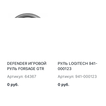
PC/XINPUT) SVEN SV-
CHALLENGE MINI LE
017996
USB
DEFENDER ИГРОВОЙ
РУЛЬ LOGITECH 941-
РУЛЬ FORSAGE GTR
000123
USB, 12 КНОПОК,
Артикул: 64367
Артикул: 941-000123
РЫЧАГ ПЕРЕДАЧ
DEFENDER FORSAGE
0 руб.
0 руб.
GTR USB