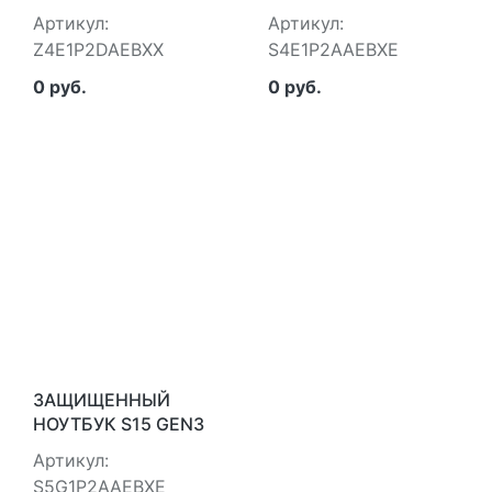
GEN2 WIN11 PRO
STD WIN11 PRO
Артикул:
Артикул:
DURABOOK
DURABOOK
Z4E1P2DAEBXX
S4E1P2AAEBXE
Z4E1P2DAEBXX
S4E1P2AAEBXE
0 руб.
0 руб.
ЗАЩИЩЕННЫЙ
НОУТБУК S15 GEN3
STANDARD
Артикул:
DURABOOK
S5G1P2AAEBXE