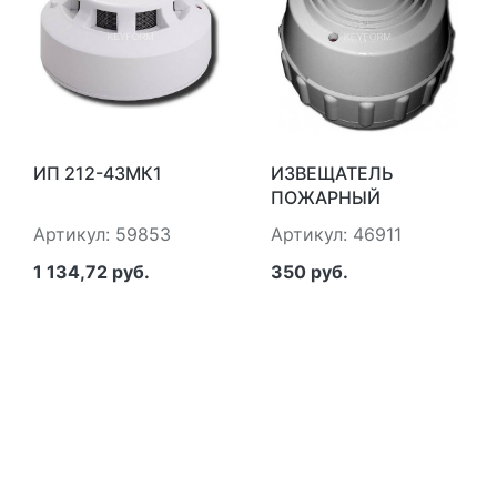
ИП 212-43МК1
ИЗВЕЩАТЕЛЬ
ПОЖАРНЫЙ
ДЫМОВОЙ ОПТИКО-
Артикул: 59853
Артикул: 46911
ЭЛЕКТРОННЫЙ
ТОЧЕЧНЫЙ
1 134,72 руб.
350 руб.
АВТОНОМНЫЙ
ИРСЭТ ИП 212-55СУ