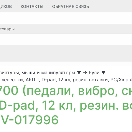
ЩИКОВ
КОНТАКТЫ
ОБРАТНАЯ СВЯЗЬ
виатуры, мыши и манипуляторы
▼
→
Рули
▼
лепестки, АКПП, D-pad, 12 кл, резин. вставки, PC/Xinpu
0 (педали, вибро, с
-pad, 12 кл, резин. в
SV-017996