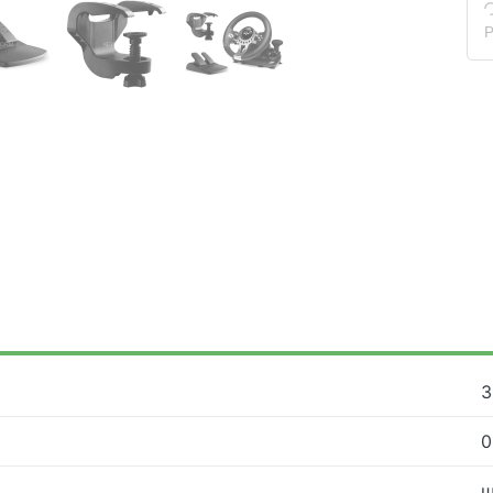
Р
3
0
ш