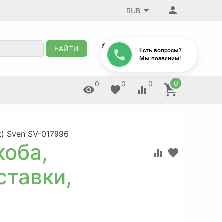
RUB
8 (495) 647-88-32
НАЙТИ
Есть вопросы?
Мы позвоним!
0
0
0
0
t) Sven SV-017996
коба,
ставки,