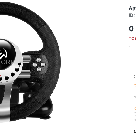
Ар
ID:
0
то
С
Р
К
Р
Д