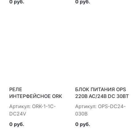
PL/IM
PL/IM
0 руб.
0 руб.
РЕЛЕ
БЛОК ПИТАНИЯ OPS
ИНТЕРФЕЙСНОЕ ORK
220В AC/24В DC 30ВТ
С РОЗЕТКОЙ 1C 24В
ONI IEK OPS-DC24-
Артикул: ORK-1-1C-
Артикул: OPS-DC24-
DC ONI IEK ORK-1-1C-
030B
DC24V
030B
DC24V
0 руб.
0 руб.