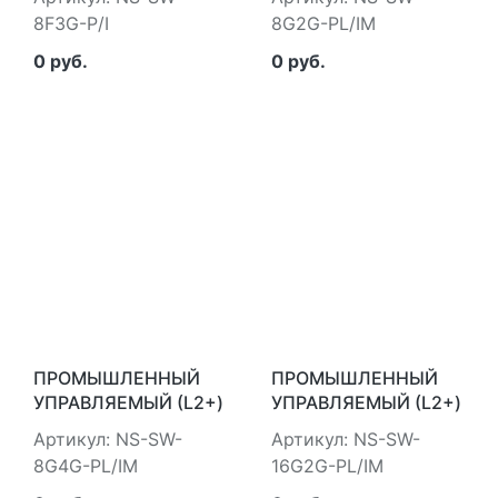
NST NS-SW-8F3G-P/I
GIGABIT ETHERNET
8F3G-P/I
8G2G-PL/IM
NST NS-SW-8G2G-
PL/IM
0 руб.
0 руб.
ПРОМЫШЛЕННЫЙ
ПРОМЫШЛЕННЫЙ
УПРАВЛЯЕМЫЙ (L2+)
УПРАВЛЯЕМЫЙ (L2+)
HIPOE КОММУТАТОР
HIPOE КОММУТАТОР
Артикул: NS-SW-
Артикул: NS-SW-
GIGABIT ETHERNET
GIGABIT ETHERNET
8G4G-PL/IM
16G2G-PL/IM
NST NS-SW-8G4G-
NST NS-SW-16G2G-