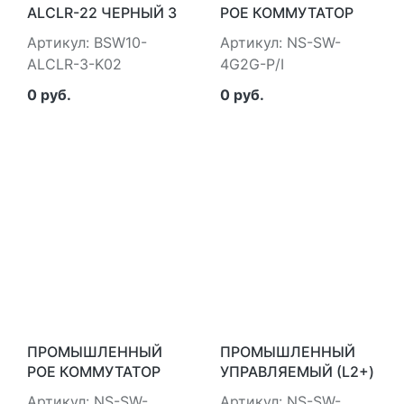
АLСLR-22 ЧЕРНЫЙ 3
POE КОММУТАТОР
ПОЛОЖ. I-O-II 1З+1Р
GIGABIT ETHERNET
Артикул: BSW10-
Артикул: NS-SW-
IEK IEK BSW10-
NST NS-SW-4G2G-P/I
ALCLR-3-K02
4G2G-P/I
ALCLR-3-K02
0 руб.
0 руб.
ПРОМЫШЛЕННЫЙ
ПРОМЫШЛЕННЫЙ
POE КОММУТАТОР
УПРАВЛЯЕМЫЙ (L2+)
GIGABIT ETHERNET
HIPOE КОММУТАТОР
Артикул: NS-SW-
Артикул: NS-SW-