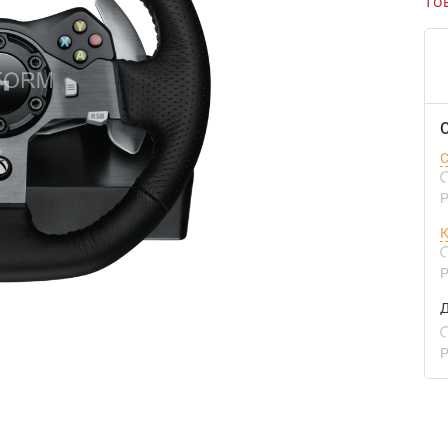
то
С
Р
К
Р
Д
Р