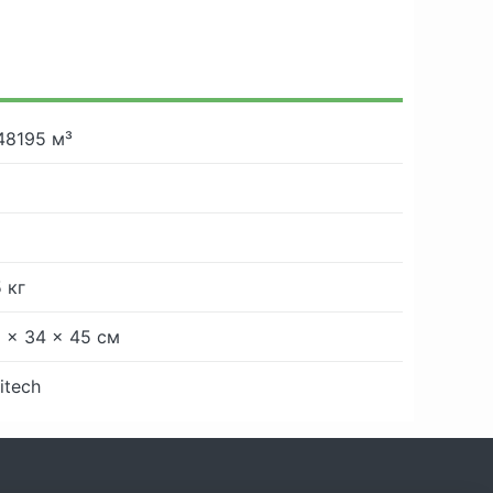
48195 м³
5 кг
5 × 34 × 45 см
itech