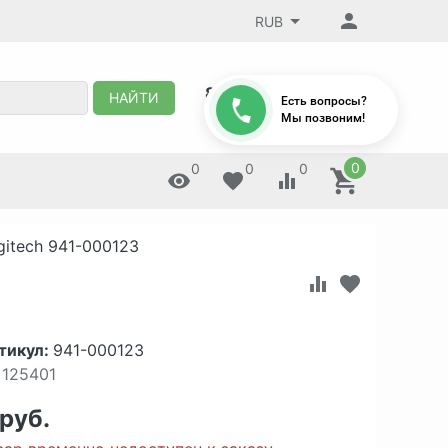
RUB
8 (495) 647-88-32
НАЙТИ
Есть вопросы?
Мы позвоним!
0
0
0
0
gitech 941-000123
тикул:
941-000123
125401
 руб.