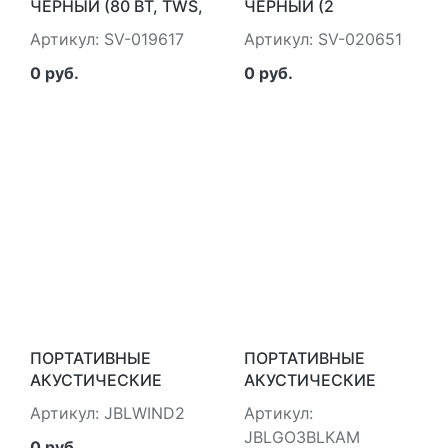
ЧЕРНЫЙ (80 ВТ, TWS,
ЧЕРНЫЙ (2
BLUETOOTH, FM,
ВТ,FM,LED-
Артикул: SV-019617
Артикул: SV-020651
USB, MICROSD, LED-
ДИСПЛЕЙ,ВСТРОЕННЫЕ
ДИСПЛЕЙ,
ЧАСЫ И
0 руб.
0 руб.
2Х4400МА*Ч) SVEN
БУДИЛЬНИК,
SV-019617
ВСТРОЕННЫЙ
АККУМУЛЯТОР)
SVEN SV-020651
ПОРТАТИВНЫЕ
ПОРТАТИВНЫЕ
АКУСТИЧЕСКИЕ
АКУСТИЧЕСКИЕ
СИСТЕМЫ JBL
СИСТЕМЫ JBL
Артикул: JBLWIND2
Артикул:
JBLWIND2
JBLGO3BLKAM
JBLGO3BLKAM
0 руб.