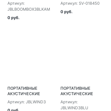
СИСТЕМЫ JBL
BLUETOOTH, FM,
Артикул:
Артикул: SV-018450
JBLBOOMBOX3BLKAM
USB, MICROSD, LED-
JBLBOOMBOX3BLKAM
ДИСПЛЕЙ,
0 руб.
2Х4000МА*Ч), SVEN
0 руб.
SV-018450
ПОРТАТИВНЫЕ
ПОРТАТИВНЫЕ
АКУСТИЧЕСКИЕ
АКУСТИЧЕСКИЕ
СИСТЕМЫ JBL
СИСТЕМЫ JBL
Артикул: JBLWIND3
Артикул:
JBLWIND3
JBLWIND3BLU
JBLWIND3BLU
0 руб.