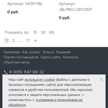
МАЙ.ГЕЙМС Б.В.
СИСТЕМЫ JBL
Артикул: VKSP11BL
Артикул:
VKSP11BL
JBLPBCLUB120EP
JBLPBCLUB120EP
0 руб.
0 руб.
Показать по:
15
30
60
1
2
...
17
→
Компания
Как купить
Услуги
Решения
Портал поставщиков
Карта сайта
Контакты
Обратная связь
8 (495) 647-88-32
info@kform.ru
Наш сайт
использует cookie
(файлы с данными о
прошлых посещениях сайта) для персонализации
info@kform.ru
сервисов и удобства пользователей. Мы серьезно
e-mail
относимся к защите персональных данных —
ознакомьтесь с
условиями и принципами их
обработки
.