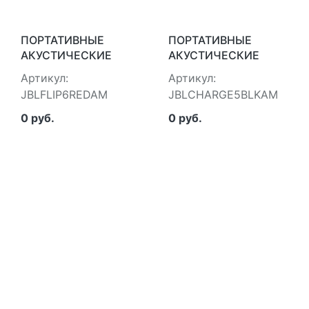
ПОРТАТИВНЫЕ
ПОРТАТИВНЫЕ
АКУСТИЧЕСКИЕ
АКУСТИЧЕСКИЕ
СИСТЕМЫ JBL
СИСТЕМЫ JBL
Артикул:
Артикул:
JBLFLIP6REDAM
JBLCHARGE5BLKAM
JBLFLIP6REDAM
JBLCHARGE5BLKAM
0 руб.
0 руб.