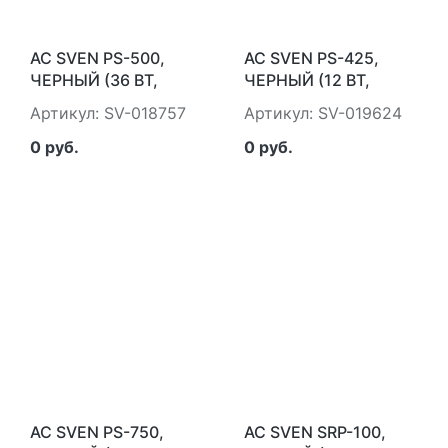
АС SVEN PS-500,
АС SVEN PS-425,
ЧЕРНЫЙ (36 ВТ,
ЧЕРНЫЙ (12 ВТ,
BLUETOOTH, FM,
BLUETOOTH, FM,
Артикул: SV-018757
Артикул: SV-019624
USB, MICROSD, LED-
USB, MICROSD, LED-
ДИСПЛЕЙ,
ДИСПЛЕЙ,
0 руб.
0 руб.
2X2000МА*Ч) SVEN
1500МА*Ч) SVEN SV-
SV-018757
019624
АС SVEN PS-750,
АС SVEN SRP-100,