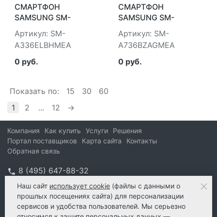
СМАРТФОН
СМАРТФОН
SAMSUNG SM-
SAMSUNG SM-
A336ELBHMEA
A736BZAGMEA
Артикул: SM-
Артикул: SM-
A336ELBHMEA
A736BZAGMEA
0 руб.
0 руб.
Показать по:
15
30
60
1
2
...
12
→
Компания
Как купить
Услуги
Решения
Портал поставщиков
Карта сайта
Контакты
Обратная связь
8 (495) 647-88-32
info@kform.ru
Наш сайт
использует cookie
(файлы с данными о
прошлых посещениях сайта) для персонализации
info@kform.ru
сервисов и удобства пользователей. Мы серьезно
e-mail
относимся к защите персональных данных —