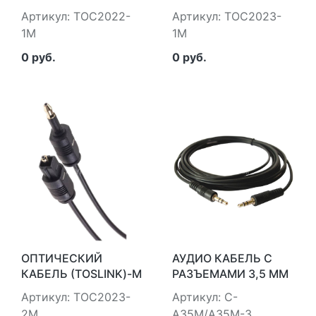
-- >(TOSLINK)-M ,1M,
-- >(TOSLINK)-MINIM
Артикул: TOC2022-
Артикул: TOC2023-
TELECOM <TOC2022-
,1M, TELECOM
1M
1M
1M> VCOM TOC2022-
<TOC2023-1M>
1M
VCOM TOC2023-1M
0 руб.
0 руб.
ОПТИЧЕСКИЙ
АУДИО КАБЕЛЬ С
КАБЕЛЬ (TOSLINK)-M
РАЗЪЕМАМИ 3,5 ММ
-- >(TOSLINK)-MINIM
(ВИЛКА - ВИЛКА), 0,9
Артикул: TOC2023-
Артикул: C-
,2M, TELECOM
М [95-0101003]
2M
A35M/A35M-3