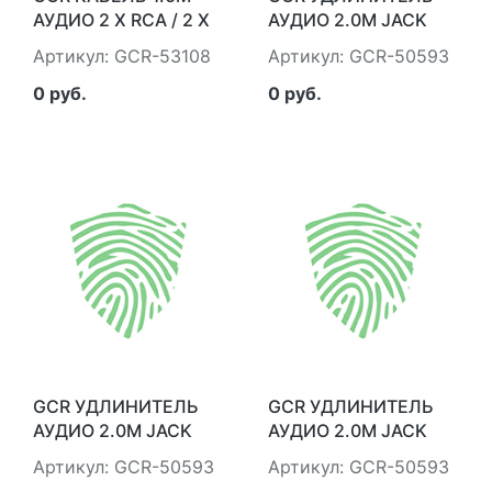
АУДИО 2 Х RCA / 2 Х
АУДИО 2.0M JACK
RCA, GOLD, ЧЕРНЫЙ
3,5MM/JACK 3,5MM
Артикул: GCR-53108
Артикул: GCR-50593
GREENCONNECT
ЧЕРНЫЙ, ЖЕЛТАЯ
GCR-53108
ОКАНТОВКА,
0 руб.
0 руб.
УЛЬТРАГИБКИЙ, M/F,
ЭКРАН, СТЕРЕО,
GCR-50593
GREENCONNECT
GCR-50593, 2 М
GCR УДЛИНИТЕЛЬ
GCR УДЛИНИТЕЛЬ
АУДИО 2.0M JACK
АУДИО 2.0M JACK
3,5MM/JACK 3,5MM
3,5MM/JACK 3,5MM
Артикул: GCR-50593
Артикул: GCR-50593
ЧЕРНЫЙ, ЖЕЛТАЯ
ЧЕРНЫЙ, ЖЕЛТАЯ