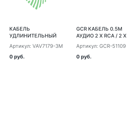
КАБЕЛЬ
GCR КАБЕЛЬ 0.5M
УДЛИНИТЕЛЬНЫЙ
АУДИО 2 Х RCA / 2 Х
3.5 JACK (M) - 3.5
RCA, GOLD, ЧЕРНЫЙ
Артикул: VAV7179-3M
Артикул: GCR-51109
JACK (F), СТЕРЕО,
GREENCONNECT
АУДИО, 3.0М VCOM
GCR-51109
0 руб.
0 руб.
<VAV7179-3M> VCOM
VAV7179-3M