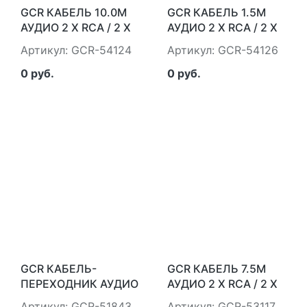
GCR КАБЕЛЬ 10.0M
GCR КАБЕЛЬ 1.5M
АУДИО 2 Х RCA / 2 Х
АУДИО 2 Х RCA / 2 Х
RCA , ЧЕРНЫЙ, GCR-
RCA , ЧЕРНЫЙ, GCR-
Артикул: GCR-54124
Артикул: GCR-54126
54124
54126
GREENCONNECT
GREENCONNECT
0 руб.
0 руб.
GCR-54124, 10 М
GCR-54126, 1.5 М
GCR КАБЕЛЬ-
GCR КАБЕЛЬ 7.5M
ПЕРЕХОДНИК АУДИО
АУДИО 2 Х RCA / 2 Х
2.0M JACK 3,5MM / 2
RCA , GOLD, ЧЕРНЫЙ,
Артикул: GCR-51843
Артикул: GCR-53117