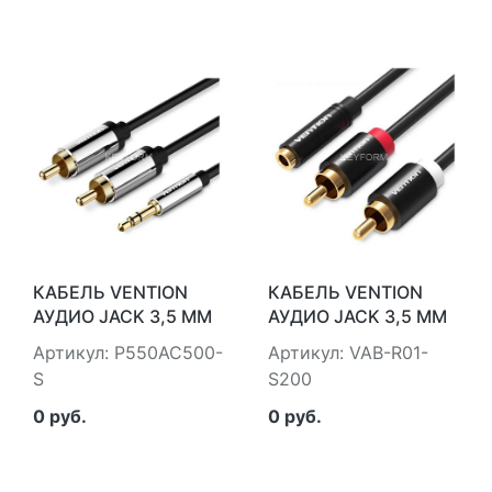
УЛЬТРАГИБКИЙ, 28
VENTION MINI JACK
AWG, M/M, PREMIUM
3.5 MM(M)/RCA(F) -
GCR-AVC1662-1.5M,
0.3 М (VAB-R02-B030)
ЭКРАН, СТЕРЕО
GREENCONNECT 1.5M
JACK 3.5MM/JACK
3.5MM БЕЛЫЙ
КАБЕЛЬ VENTION
КАБЕЛЬ VENTION
АУДИО JACK 3,5 MM
АУДИО JACK 3,5 MM
M/2RCA M - 5 М
F/2RCA M - 2М
Артикул: P550AC500-
Артикул: VAB-R01-
ЧЁРНЫЙ VENTION
ЧЁРНЫЙ VENTION
S
S200
P550AC500-S
VAB-R01-S200
0 руб.
0 руб.