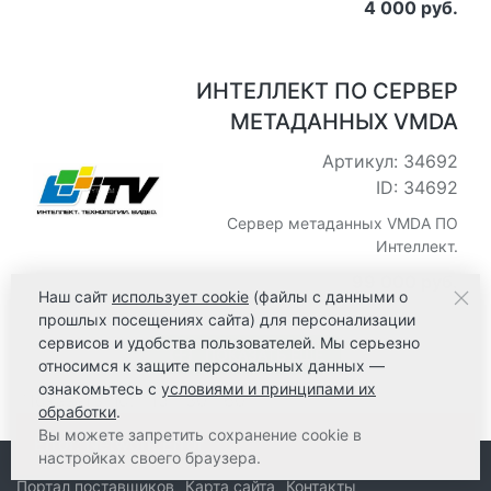
4 000 руб.
ИНТЕЛЛЕКТ ПО СЕРВЕР
МЕТАДАННЫХ VMDA
Артикул: 34692
ID: 34692
Сервер метаданных VMDA ПО
Интеллект.
99 000 руб.
Наш сайт
использует cookie
(файлы с данными о
прошлых посещениях сайта) для персонализации
сервисов и удобства пользователей. Мы серьезно
ПОКАЗАТЬ ЕЩЕ
относимся к защите персональных данных —
ознакомьтесь с
условиями и принципами их
Показать по:
15
30
60
обработки
.
Вы можете запретить сохранение cookie в
Error: Network Error
настройках своего браузера.
Компания
Как купить
Услуги
Решения
Портал поставщиков
Карта сайта
Контакты