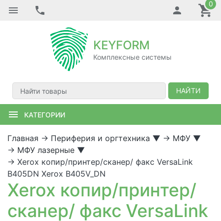
0
KEYFORM
Комплексные системы
НАЙТИ
КАТЕГОРИИ
Главная
→
Периферия и оргтехника
▼
→
МФУ
▼
→
МФУ лазерные
▼
→
Xerox копир/принтер/сканер/ факс VersaLink
B405DN Xerox B405V_DN
Xerox копир/принтер/
сканер/ факс VersaLink