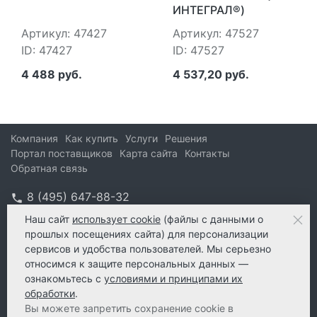
ИНТЕГРАЛ®)
Артикул: 47427
Артикул: 47527
ID: 47427
ID: 47527
4 488 руб.
4 537,20 руб.
Компания
Как купить
Услуги
Решения
Портал поставщиков
Карта сайта
Контакты
Обратная связь
8 (495) 647-88-32
info@kform.ru
Наш сайт
использует cookie
(файлы с данными о
прошлых посещениях сайта) для персонализации
info@kform.ru
сервисов и удобства пользователей. Мы серьезно
e-mail
относимся к защите персональных данных —
ознакомьтесь с
условиями и принципами их
обработки
.
Вы можете запретить сохранение cookie в