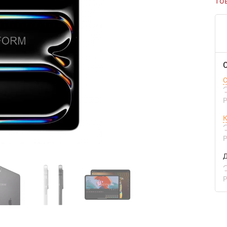
то
С
Р
К
Р
Д
Р