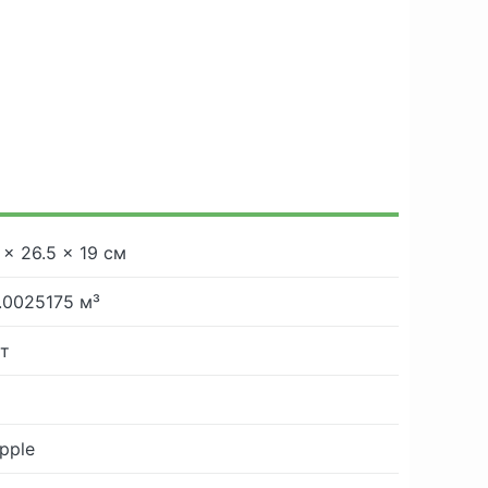
 × 26.5 × 19 см
.0025175 м³
т
pple