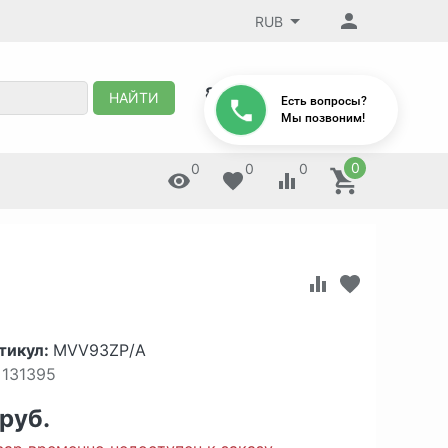
RUB
8 (495) 647-88-32
НАЙТИ
Есть вопросы?
Мы позвоним!
0
0
0
0
тикул:
MVV93ZP/A
131395
 руб.