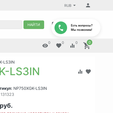
RUB
8 (495) 647-88-32
НАЙТИ
Есть вопросы?
Мы позвоним!
0
0
0
0
K-LS3IN
K-LS3IN
тикул:
NP750XGK-LS3IN
131323
 руб.