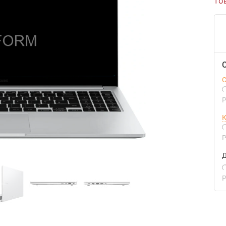
то
С
Р
К
Р
Д
Р