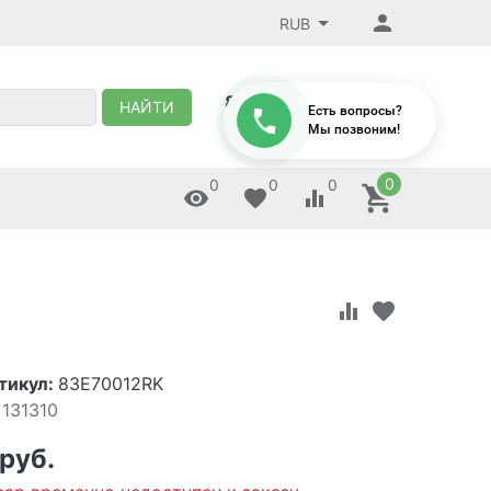
RUB
8 (495) 647-88-32
НАЙТИ
Есть вопросы?
Мы позвоним!
0
0
0
0
тикул:
83E70012RK
131310
 руб.