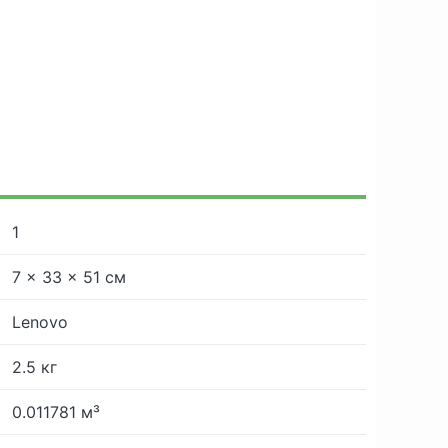
1
7 × 33 × 51 см
Lenovo
2.5 кг
0.011781 м³