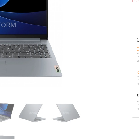
то
С
Р
К
Р
Д
Р