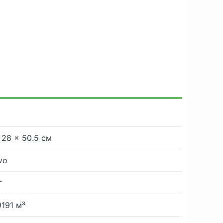
 28 × 50.5 см
vo
г
9191 м³