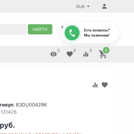
RUB
8 (495) 647-88-32
НАЙТИ
Есть вопросы?
Мы позвоним!
0
0
0
0
тикул:
83DU0042RK
131426
 руб.