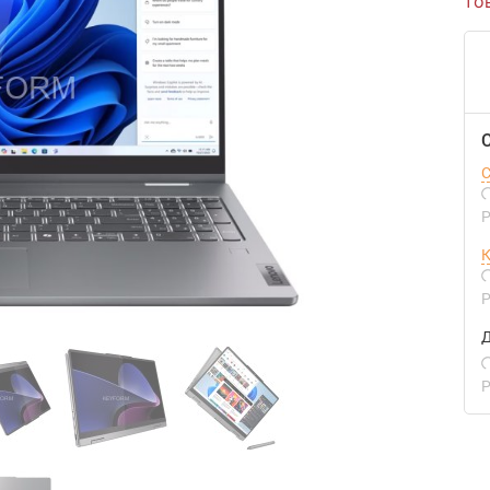
то
С
Р
К
Р
Д
Р