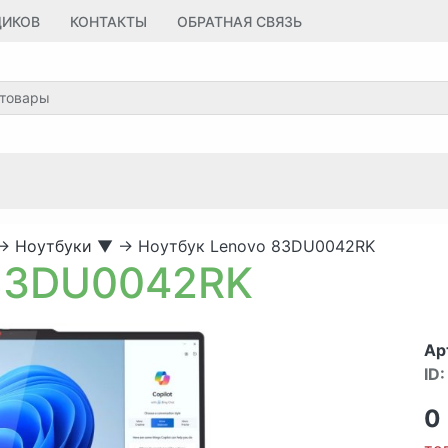
ЩИКОВ
КОНТАКТЫ
ОБРАТНАЯ СВЯЗЬ
→
Ноутбуки
▼
→
Ноутбук Lenovo 83DU0042RK
 83DU0042RK
Ар
ID:
0