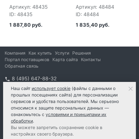
Артикул: 48435
Артикул: 48484
ID: 48435
ID: 48484
1 887,80 руб.
1 835,40 руб.
Компания
Как купить
Услуги
Решения
Портал поставщиков
Карта сайта
Контакты
Обратная связь
8 (495) 647-88-32
info@kform.ru
Наш сайт
использует cookie
(файлы с данными о
прошлых посещениях сайта) для персонализации
info@kform.ru
сервисов и удобства пользователей. Мы серьезно
e-mail
относимся к защите персональных данных —
ознакомьтесь с
условиями и принципами их
обработки
.
Вы можете запретить сохранение cookie в
настройках своего браузера.
© 2026 КейФорма