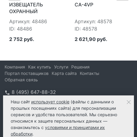
ИЗВЕЩАТЕЛЬ
CA-4VP
ОХРАННЫЙ
ОБЪЕМНЫЙ
Артикул: 48486
Артикул: 48578
КОМБИНИРОВАННЫЙ
ID: 48486
ID: 48578
SATEL COBALT PLUS
2 752 руб.
2 621,90 руб.
Компания
Как купить
Услуги
Решения
Портал поставщиков
Карта сайта
Контакты
Обратная связь
8 (495) 647-88-32
info@kform.ru
Наш сайт
использует cookie
(файлы с данными о
прошлых посещениях сайта) для персонализации
info@kform.ru
сервисов и удобства пользователей. Мы серьезно
e-mail
относимся к защите персональных данных —
ознакомьтесь с
условиями и принципами их
обработки
.