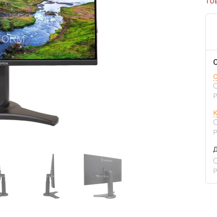
то
С
Р
К
Р
Д
Р