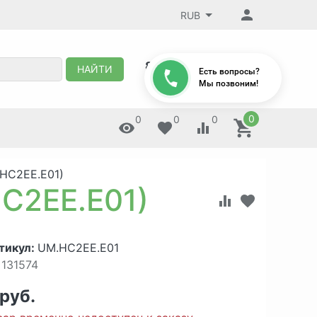
RUB
8 (495) 647-88-32
НАЙТИ
Есть вопросы?
Мы позвоним!
0
0
0
0
HC2EE.E01)
C2EE.E01)
тикул:
UM.HC2EE.E01
131574
 руб.