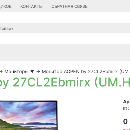
ЩИКОВ
КОНТАКТЫ
ОБРАТНАЯ СВЯЗЬ
→
Мониторы
▼
→
Монитор AOPEN by 27CL2Ebmirx (UM.
y 27CL2Ebmirx (UM.H
Ар
ID:
0