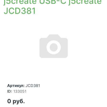
j5create USB-C j5create
JCD381
Артикул:
JCD381
ID:
133051
0 руб.