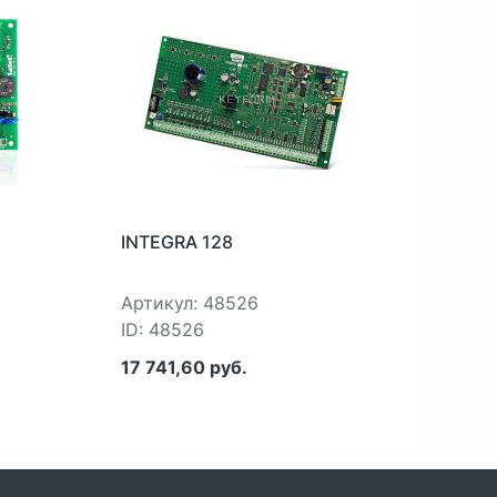
INTEGRA 128
CA-6
Артикул: 48526
Арти
ID: 48526
ID: 4
17 741,60 руб.
18 17