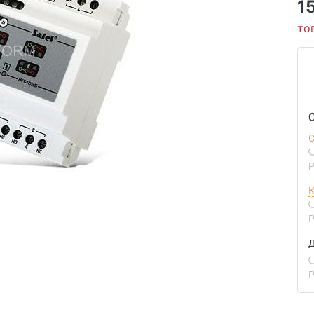
1
то
С
Р
К
Р
Д
Р