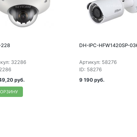
-228
DH-IPC-HFW1420SP-03
кул: 32286
Артикул: 58276
32286
ID: 58276
49,20 руб.
9 190 руб.
КОРЗИНУ