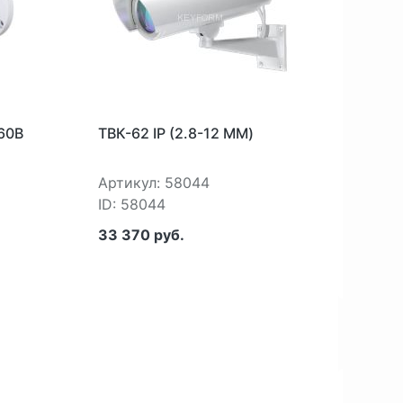
60B
ТВК-62 IP (2.8-12 ММ)
BD46
Артикул: 58044
Арти
ID: 58044
ID: 5
33 370 руб.
27 9
В 