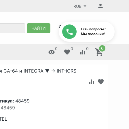
RUB
8 (495) 647-88-32
НАЙТИ
Есть вопросы?
Мы позвоним!
0
0
0
0
я CA-64 и INTEGRA
▼
→
INT-IORS
тикул:
48459
48459
TEL