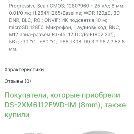
Progressive Scan CMOS; 1280?960 - 25 к/с; 8 мм;
0.01/0 лк; H.264/H265/Baseline; WDR 120дБ, 3D
DNR, BLC, ROI; ONVIF; ИК подсветка 10 м;
microSD 128Гб; Микрофон, 1 аудиовыход; BNC;
M12 авиа-разъем RJ-45; 12 DC/PoE(802.3af);
5Вт; -30 °C...+60 °C; IP66; IK08; 99.3 ? 96.7 ? 52.8
мм.
Характеристики
Отзывы (
0
)
Покупатели, которые приобрели
DS-2XM6112FWD-IM (8mm), также
купили