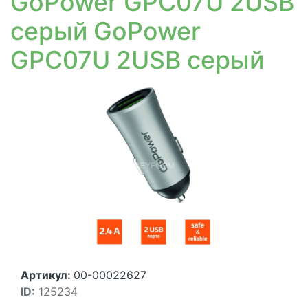
GoPower GPC07U 2USB
серый GoPower
GPC07U 2USB серый
Артикул:
00-00022627
ID:
125234