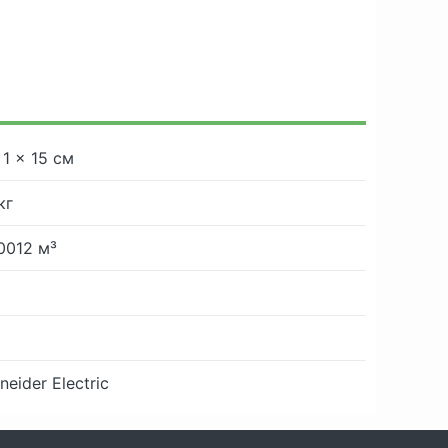
 1 × 15 см
кг
0012 м³
neider Electric