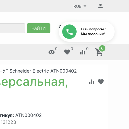
RUB
8 (495) 647-88-32
НАЙТИ
Есть вопросы?
Мы позвоним!
0
0
0
0
Г Schneider Electric ATN000402
ерсальная,
2
тикул:
ATN000402
131223