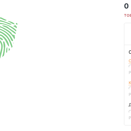
0
то
С
Р
К
Р
Д
Р